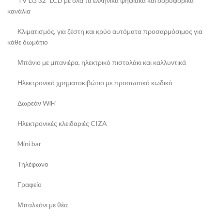
TV LG 32΄ LCD με όλα τα ελληνικά ψηφιακά και δορυφορικά
κανάλια
Κλιματισμός, για ζέστη και κρύο αυτόματα προσαρμόσιμος για
κάθε δωμάτιο
Μπάνιο με μπανιέρα, ηλεκτρικό πιστολάκι και καλλυντικά
Ηλεκτρονικό χρηματοκιβώτιο με προσωπικό κωδικό
Δωρεάν WiFi
Ηλεκτρονικές κλειδαριές CIZA
Mini bar
Τηλέφωνο
Γραφείο
Μπαλκόνι με θέα