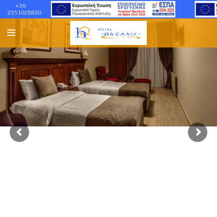
+30
2551028830